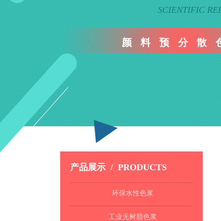
SCIENTIFIC RE
颜 料 预 分 散 
产品展示
/ PRO
DUCTS
环保水性色浆
工业无树脂色浆